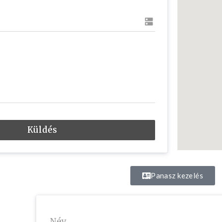
dns
Küldés
Panasz kezelés
Név