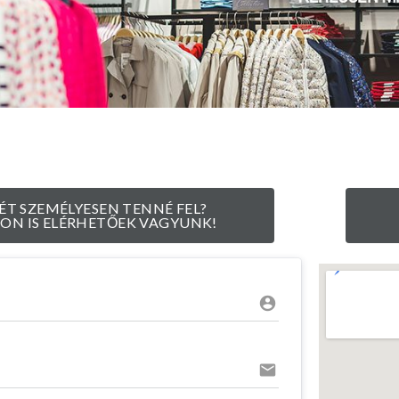
ÉT SZEMÉLYESEN TENNÉ FEL?
ON IS ELÉRHETŐEK VAGYUNK!
account_circle
email